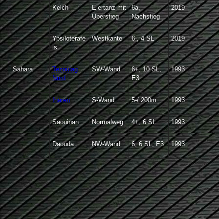
Kelch
Eiertanz mit
6a,
2019
Überstieg
Nachstieg
Ypsiloterafe
Westkante
6-, 4 SL
2019
ls
Sahara
Tezouiag
SW-Wand
6+, 10 SL,
1993
Nord
E3
Iharen
S-Wand
5-/ 200m
1993
Saouinan
Normalweg
4+, 6 SL
1993
Daouda
NW-Wand
6, 6 SL, E3
1993