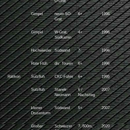
O-Grat
Gimpel
neuer SO-
6+
1996
Grat
Gimpel
W-Grat,
4+
1996
Südkamin
Hochwiesler
Südwand
7-
1996
Rote Flüh
div. Touren
6+
1996
Rätikon
Sulzfluh
CKC-Führe
6+
1995
Sulzfluh
Stanek-
6 /
2007
Neumann
Nachstieg
kleiner
Südwand
5+
2007
Drusenturm
Großer
Schweizer
7, 500m,
2020