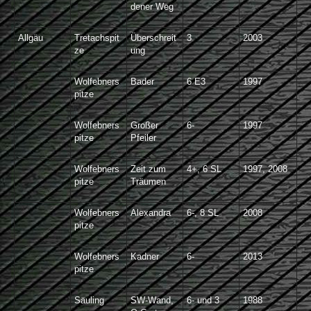
dener Weg
Allgäu
Tretachspit
Überschreit
3
2003
ze
ung
Wolfebners
Bader
6 E3
1997
pitze
Wolfebners
Großer
6-
1997
pitze
Pfeiler
Wolfebners
Zeit zum
4+, 6 SL
1997, 2008
pitze
Träumen
Wolfebners
Alexandra
6-, 8 SL
2008
pitze
Wolfebners
Kadner
6-
2013
pitze
Säuling
SW-Wand,
6- und 3
1988