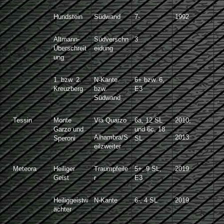
Hundstein
Südwand
7-
1992
Altmann-
Südverschn
3
Überschreit
eidung
ung
1. bzw. 2.
N-Kante
6+ bzw. 6,
Kreuzberg
bzw.
E3
Südwand
Tessin
Monte
Via Quarzo
6a, 12 SL
2010,
Garzo und
und 6c, 18
Alhambra/S
2013
Speroni
SL
eilzweiter
Meteora
Heiliger
Traumpfeile
5+, 9 SL,
2019
Geist
r
E3
Heiliggeistw
N-Kante
6-, 4 SL
2019
ächter