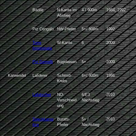
Badile
N-Kante im
4 / 900m
1984, 1992
Abstieg
Piz Cengalo
NW-Pfeiler
5+/ 800m
1992
Torre
W-Kante
6
2009
Innominata
Piz Gemelli
Bügeleisen
5+
2009
Karwendel
Laliderer
Schmid-
6+/ 900m
1986
Krebs
Lafatscher
NO-
6/E3
2010
Verschneid
Nachstieg
ung
Speckkarsp
Buratti-
5+ /
2010
itze
Pfeiler
Nachstieg