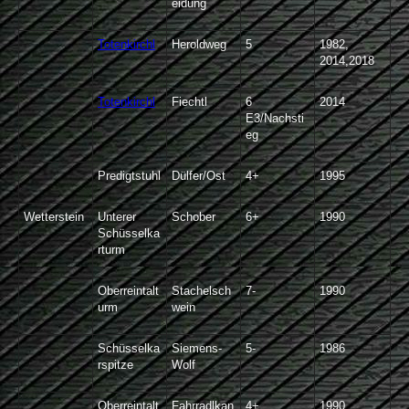
eidung
Totenkirchl
Heroldweg
5
1982,
2014,2018
Totenkirchl
Fiechtl
6
2014
E3/Nachsti
eg
Predigtstuhl
Dülfer/Ost
4+
1995
Wetterstein
Unterer
Schober
6+
1990
Schüsselka
rturm
Oberreintalt
Stachelsch
7-
1990
urm
wein
Schüsselka
Siemens-
5-
1986
rspitze
Wolf
Oberreintalt
Fahrradlkan
4+
1990