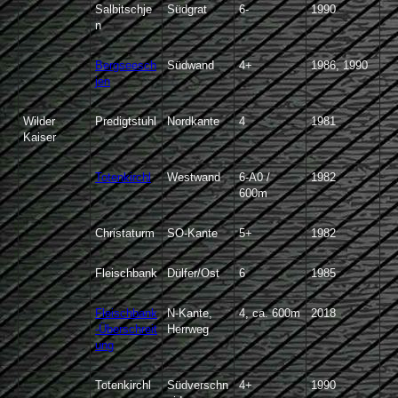
Salbitschje
Südgrat
6-
1990
n
Bergseesch
Südwand
4+
1986, 1990
jen
Wilder
Predigtstuhl
Nordkante
4
1981
Kaiser
Totenkirchl
Westwand
6-A0 /
1982
600m
Christaturm
SO-Kante
5+
1982
Fleischbank
Dülfer/Ost
6
1985
Fleischbank
N-Kante,
4, ca. 600m
2018
-Überschreit
Herrweg
ung
Totenkirchl
Südverschn
4+
1990