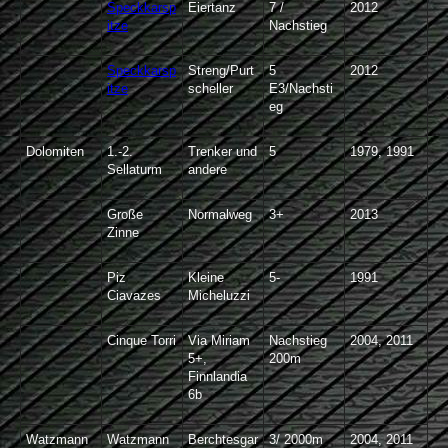
Speckkarsp
Eiertanz
7 /
2012
itze
Nachstieg
Speckkarsp
Streng/Purt
5
2012
itze
scheller
E3/Nachsti
eg
Dolomiten
1.-2.
Trenker und
5
1979, 1991
Sellaturm
andere
Große
Normalweg
3+
2013
Zinne
Piz
Kleine
5-
1991
Ciavazes
Micheluzzi
Cinque Torri
Via Miriam
Nachstieg
2004, 2011
5+,
200m
Finnlandia
6b
Watzmann
Watzmann
Berchtesgar
3/ 2000m
2004, 2011