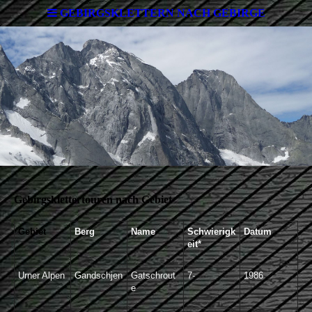
GEBIRGSKLETTERN NACH GEBIRGE
Gebirgsklettertouren nach Gebiet
Gebiet
Berg
Name
Schwierigk
Datum
eit*
Urner Alpen
Gandschjen
Gatschrout
7-
1986
e