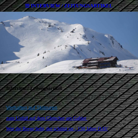
INTERVIEW / ZEITUNGSARTIKEL
Interview / Zeitungsartikel
Interviews mit der Sindelfinger Zeitung zum Thema
Verhalten auf Skitouren
zum Unfall auf dem Gletscher am Gabler
Wer die Berge liebt, der schützt sie - 150 Jahre DAV