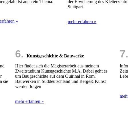
engefahr ist auch ein Thema.
der Erweiterung des Kletterzent
Stuttgart.
erfahren »
mehr erfahren »
6.
7
Kunstgeschichte & Bauwerke
ind
Hier findet sich die Magisterarbeit aus meinem
Info
Zweitstudium Kunstgeschichte M.A. Dabei geht es
Zeit
ir
um Baugeschichte auf dem Quirinal in Rom.
Leb
n sie
Bauwerken in Süddeutschland und Berge& Kunst
werden folgen
mehr
mehr erfahren »